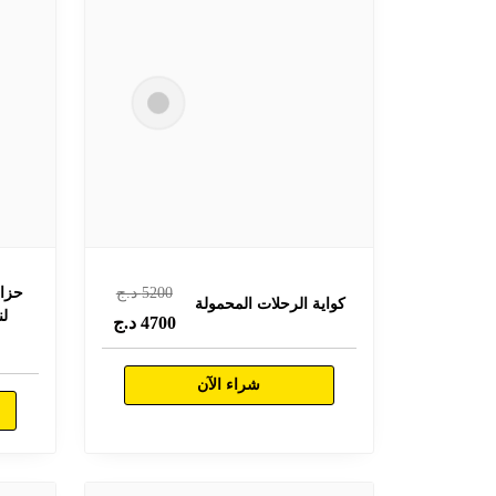
5200
د.ج
حزام
كواية الرحلات المحمولة
لن
4700
د.ج
شراء الآن