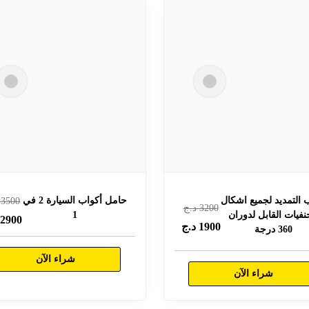
ب التمديد لجميع اشكال
حامل أكواب السيارة 2 في
3500
د
3200
د.ج
نفيات القابل لدوران
1
2900
د
1900
د.ج
360 درجة
شراء الآن
شراء الآن