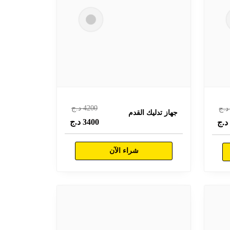
4200
د.ج
.ج
جهاز تدليك القدم
3400
د.ج
.ج
شراء الآن