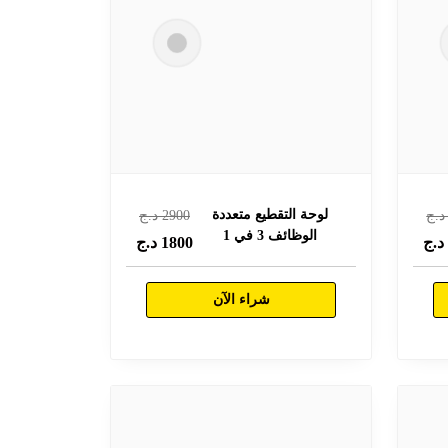
لوحة التقطيع متعددة
.ج
2900
د.ج
الوظائف 3 في 1
.ج
1800
د.ج
شراء الآن