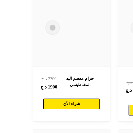
حزام معصم اليد
2300
د.ج
.ج
المغناطيسي
1900
د.ج
.ج
شراء الآن