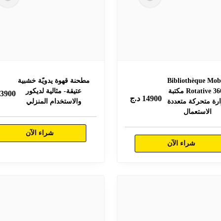
Bibliothèque Mob
مطحنة قهوة يدويًة خشبية
Rotative 360° مكتبة
عتيقة- مثالية لديكور
3900
د
14900
د.ج
ارة متحركة متعددة
والاستخدام المنزلي
الاستعمال
شراء الآن
شراء الآن