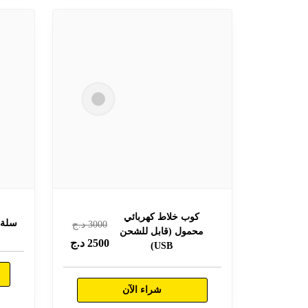
كوب خلاط كهربائي
سلة 
3000
د.ج
محمول (قابل للشحن
2500
د.ج
USB)
شراء الآن