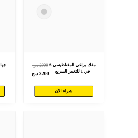
مفك براغي المغناطيسي 6
جهاز
2900
د.ج
في 1 للتغيير السريع
2200
د.ج
شراء الآن