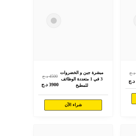
مبشرة جبن و الخضروات
.ج
4500
د.ج
3 في 1 متعددة الوظائف
.ج
3900
د.ج
للمطبخ
شراء الآن