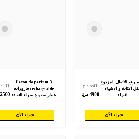
 رفع الاثقال المزدوج
3 flacon de parfum
5500
د.ج
3200
د
قل الاثاث و الاشياء
rechargeable قارورات
4900
د.ج
2500
د
الثقيلة
عطر صغيرة سهلة التعبئة
شراء الآن
شراء الآن