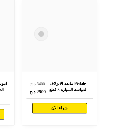
Pédale مانعة الانزلاف
انبو
3400
د.ج
لدواسة السيارة 3 قطع
الح
2500
د.ج
شراء الآن