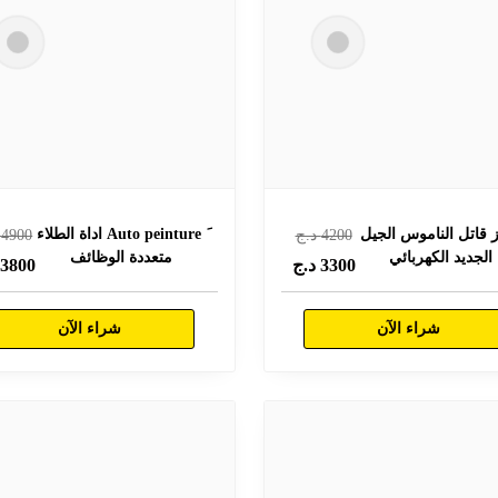
 قاتل الناموس الجيل
َ Auto peinture اداة الطلاء
4200
د.ج
4900
د
الجديد الكهربائي
متعددة الوظائف
3300
د.ج
3800
د
شراء الآن
شراء الآن