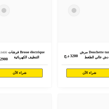
Douchette turbo مرش
Brosse électrique فرشات
3400
د
3200
د.ج
دش عالي الظغط
التنظيف الكهربائية
2900
د
شراء الآن
شراء الآن