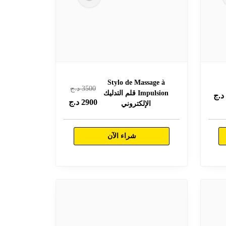
Stylo de Massage à
3500
د.ج
Impulsion قلم التدليك
.ج
2900
د.ج
الإلكتروني
شراء الآن