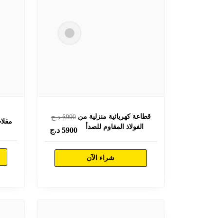
قطاعة كهربائية منزلية من
6900
د.ج
مقلا
الفولاذ المقاوم للصدأ
5900
د.ج
شراء الآن