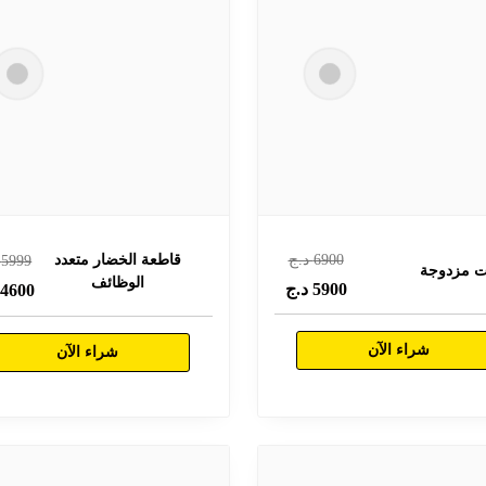
6900
د.ج
قاطعة الخضار متعدد
5999
د
ت مزدوجة
الوظائف
5900
د.ج
4600
د
شراء الآن
شراء الآن