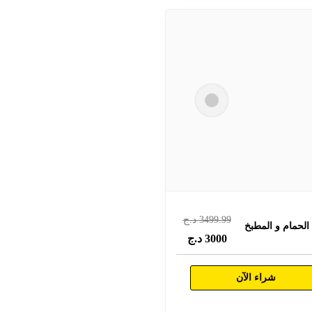
3499.99
د.ج
الحمام و المطبخ
3000
د.ج
شراء الآن