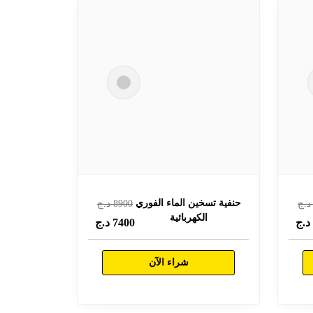
حنفية تسخين الماء الفوري
.ج
8900
د.ج
الكهربائية
.ج
7400
د.ج
شراء الآن